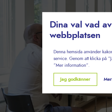
Dina val vad a
webbplatsen
Denna hemsida använder kakor f
service. Genom att klicka på ”
”Mer information”.
Withdraw
Jag godkänner
Mer
consent