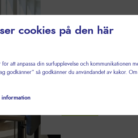
Kundprogram - P
vser cookies på den här
Hur ser dina inköp från oss ut i
miljömärkta produkter, produkter
samtidigt minska andelen små best
ör att anpassa din surfupplevelse och kommunikationen med 
miljön. För varje miljöanpassat v
Jag godkänner” så godkänner du användandet av kakor. Om d
ytterligare genom att plantera träd
forskning och utveckling för bio
 information
Läs mer