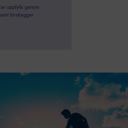
krav uppfylls genom
nsamt förebygger