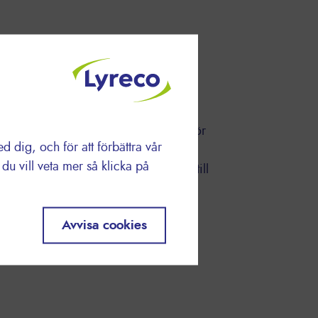
lanet Program
dag? Genom att öka inköpen av
 gjorda av återvunnet material och
ällningar kan du göra stor skillnad för
dig, och för att förbättra vår
al du gör minskar vi klimatavtrycket
u vill veta mer så klicka på
 för ditt företags räkning och bidrag till
logisk mångfald.
Avvisa cookies