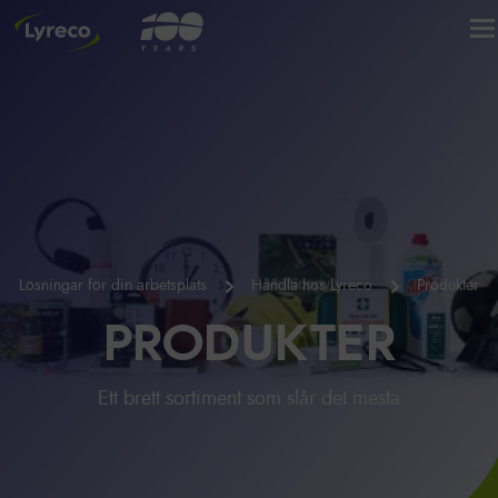
Lösningar för din arbetsplats
Handla hos Lyreco
Produkter
PRODUKTER
Ett brett sortiment som slår det mesta