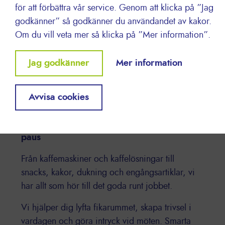
för att förbättra vår service. Genom att klicka på ”Jag
godkänner” så godkänner du användandet av kakor.
Om du vill veta mer så klicka på ”Mer information”.
Withdraw
Jag godkänner
Mer information
consent
Avvisa cookies
Kaffe & Servering
Vi hjälper dig preppa dagens viktigaste
paus
Från kaffemaskiner och kaffelösningar till
snacks, kakor, dukning och engångsartiklar, vi
har allt som hör till det goda runt jobbet.
Vi hjälper dig lyfta fikarummet, skapa trivsel i
vardagen och göra intryck vid möten. Smarta