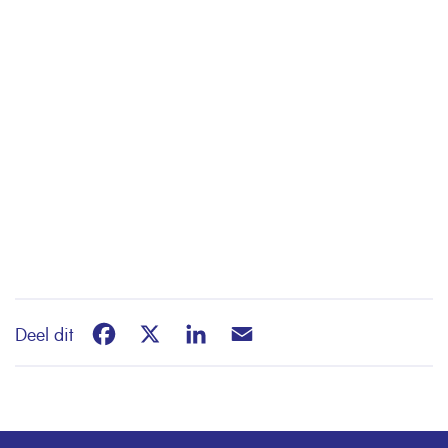
Facebook
X
LinkedIn
Email
Deel dit