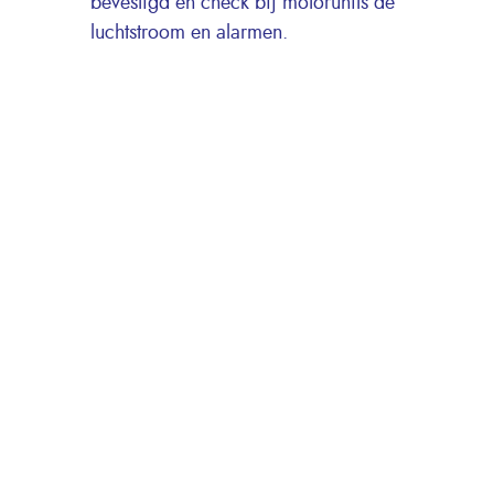
bevestigd en check bij motorunits de
luchtstroom en alarmen.