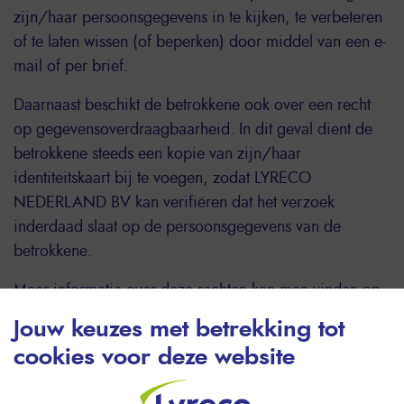
zijn/haar persoonsgegevens in te kijken, te verbeteren
of te laten wissen (of beperken) door middel van een e-
mail of per brief.
Daarnaast beschikt de betrokkene ook over een recht
op gegevensoverdraagbaarheid. In dit geval dient de
betrokkene steeds een kopie van zijn/haar
identiteitskaart bij te voegen, zodat LYRECO
NEDERLAND BV kan verifiëren dat het verzoek
inderdaad slaat op de persoonsgegevens van de
betrokkene.
Meer informatie over deze rechten kan men vinden op
de website van de Autoriteit Persoonsgegevens
Jouw keuzes met betrekking tot
(www.autoriteitpersoonsgegevens.nl).
cookies voor deze website