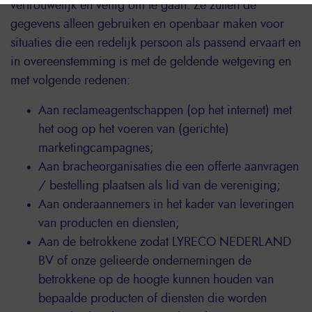
vertrouwelijk en veilig om te gaan. Ze zullen de
gegevens alleen gebruiken en openbaar maken voor
situaties die een redelijk persoon als passend ervaart en
in overeenstemming is met de geldende wetgeving en
met volgende redenen:
Aan reclameagentschappen (op het internet) met
het oog op het voeren van (gerichte)
marketingcampagnes;
Aan bracheorganisaties die een offerte aanvragen
/ bestelling plaatsen als lid van de vereniging;
Aan onderaannemers in het kader van leveringen
van producten en diensten;
Aan de betrokkene zodat LYRECO NEDERLAND
BV of onze gelieerde ondernemingen de
betrokkene op de hoogte kunnen houden van
bepaalde producten of diensten die worden