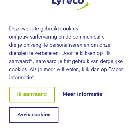
ARTIKEL 6 – BEWAARTERMIJN
De persoonsgegevens zullen worden opgeslagen
gedurende de tijd die nodig is om de doeleinden te
bereiken.
Deze website gebruikt cookies
om jouw surfervaring en de communicatie
die je ontvangt te personaliseren en om onze
ARTIKEL 7 – CATEGORIEËN VAN
diensten te verbeteren. Door te klikken op "Ik
ONTVANGERS
aanvaard", aanvaard je het gebruik van dergelijke
LYRECO NEDERLAND BV maakt geen
cookies. Als je meer wilt weten, klik dan op "Meer
persoonsgegevens openbaar over de betrokkene aan
informatie".
derden, tenzij anders vermeld in dit Privacybeleid, het
Withdraw
is toegestaan door de wet of wanneer het door de
Ik aanvaard
Meer informatie
consent
betrokkene is goedgekeurd.
Derden aan wie LYRECO NEDERLAND BV informatie
Avvis cookies
openbaar maakt zijn wettelijk en contractueel verplicht
om met de persoonsgegevens van de betrokkene