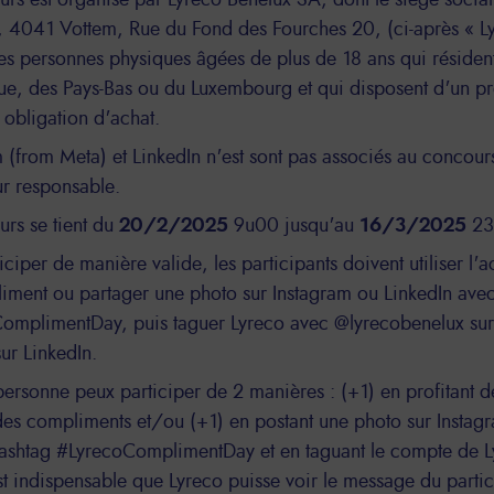
rs est organisé par Lyreco Benelux SA, dont le siège social 
 4041 Vottem, Rue du Fond des Fourches 20, (ci-après « Lyr
les personnes physiques âgées de plus de 18 ans qui résident 
ue, des Pays-Bas ou du Luxembourg et qui disposent d'un prof
obligation d'achat.
 (from Meta) et LinkedIn n'est sont pas associés au concours
ur responsable.
rs se tient du
20/2/2025
9u00 jusqu'au
16/3/2025
23
iciper de manière valide, les participants doivent utiliser l'a
iment ou partager une photo sur Instagram ou LinkedIn avec
omplimentDay, puis taguer Lyreco avec @lyrecobenelux sur 
ur LinkedIn.
rsonne peux participer de 2 manières : (+1) en profitant de
des compliments et/ou (+1) en postant une photo sur Instag
hashtag #LyrecoComplimentDay et en taguant le compte de L
est indispensable que Lyreco puisse voir le message du partic