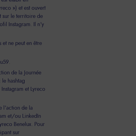
est établi en
eco ») et est ouvert
sur le territoire de
il Instagram. Il n'y
 et ne peut en être
u59.
ction de la Journée
 le hashtag
Instagram et Lyreco
 l'action de la
ram et/ou LinkedIn
yreco Benelux. Pour
ipant sur