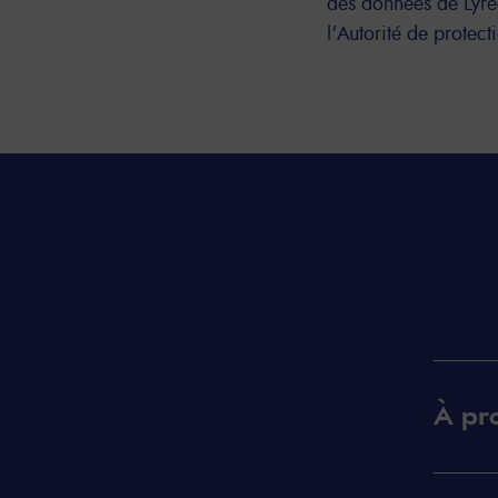
des données de Lyrec
l'Autorité de protec
À pr