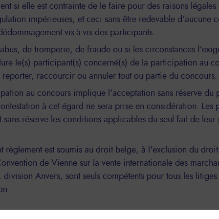
nt si elle est contrainte de le faire pour des raisons légale
gulation impérieuses, et ceci sans être redevable d'aucune
dédommagement vis-à-vis des participants.
abus, de tromperie, de fraude ou si les circonstances l'exige
lure le(s) participant(s) concerné(s) de la participation au 
 reporter, raccourcir ou annuler tout ou partie du concours.
ipation au concours implique l'acceptation sans réserve du 
ntestation à cet égard ne sera prise en considération. Les p
 sans réserve les conditions applicables du seul fait de leur 
.
t règlement est soumis au droit belge, à l'exclusion du droit 
Convention de Vienne sur la vente internationale des marcha
 division Anvers, sont seuls compétents pour tous les litiges 
on.