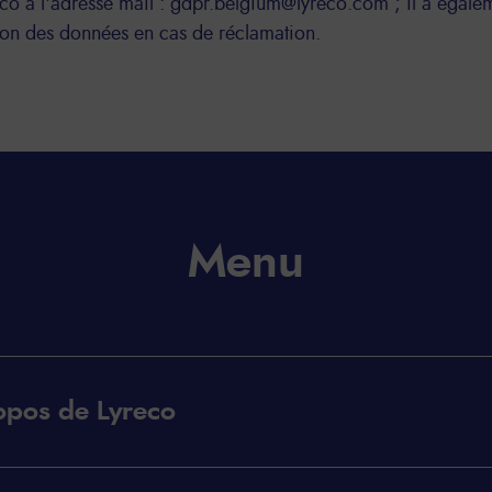
o à l'adresse mail : gdpr.belgium@lyreco.com ; il a égaleme
tion des données en cas de réclamation.
Menu
opos de Lyreco