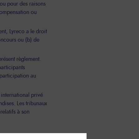
s ou pour des raisons
 compensation ou
nt, Lyreco a le droit
concours ou (b) de
présent règlement.
articipants
participation au
international privé
ndises. Les tribunaux
relatifs à son