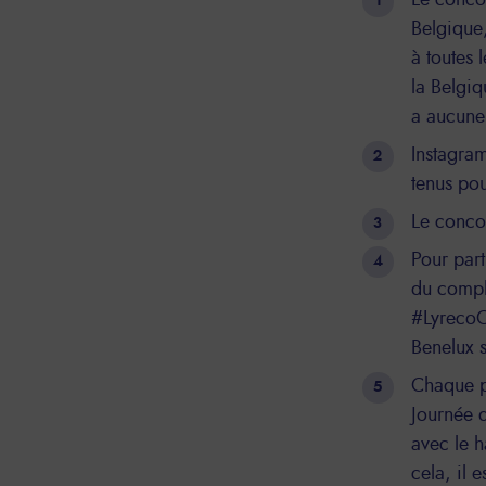
Le concou
Belgique,
à toutes 
la Belgiq
a aucune 
Instagram
tenus po
Le concou
Pour part
du compl
#LyrecoC
Benelux s
Chaque pe
Journée 
avec le 
cela, il 