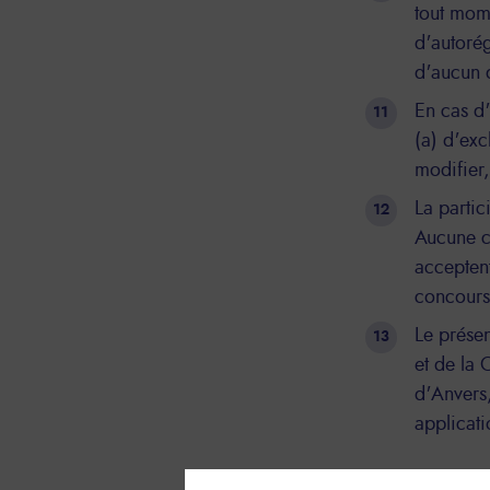
tout mome
d'autoré
d'aucun 
En cas d'
(a) d'exc
modifier,
La partic
Aucune co
acceptent
concours
Le présen
et de la 
d'Anvers,
applicati