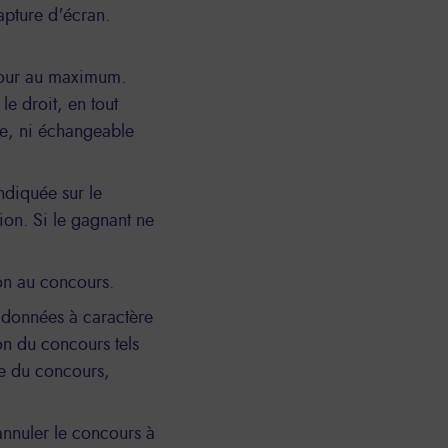
pture d'écran.
jour au maximum.
e droit, en tout
le, ni échangeable
ndiquée sur le
tion. Si le gagnant ne
on au concours.
s données à caractère
on du concours tels
vée du concours,
annuler le concours à