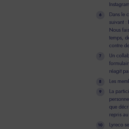
Instagra
Dans le 
suivant :
Nous fais
temps, de
contre de
Un collab
formulair
réagit pa
Les membr
La partic
personnel
que décri
repris a
Lyreco se