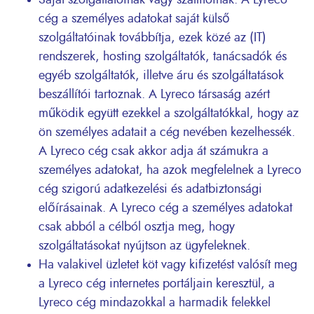
Saját szolgáltatóinak vagy szállítóinak: A Lyreco
cég a személyes adatokat saját külső
szolgáltatóinak továbbítja, ezek közé az (IT)
rendszerek, hosting szolgáltatók, tanácsadók és
egyéb szolgáltatók, illetve áru és szolgáltatások
beszállítói tartoznak. A Lyreco társaság azért
működik együtt ezekkel a szolgáltatókkal, hogy az
ön személyes adatait a cég nevében kezelhessék.
A Lyreco cég csak akkor adja át számukra a
személyes adatokat, ha azok megfelelnek a Lyreco
cég szigorú adatkezelési és adatbiztonsági
előírásainak. A Lyreco cég a személyes adatokat
csak abból a célból osztja meg, hogy
szolgáltatásokat nyújtson az ügyfeleknek.
Ha valakivel üzletet köt vagy kifizetést valósít meg
a Lyreco cég internetes portáljain keresztül, a
Lyreco cég mindazokkal a harmadik felekkel