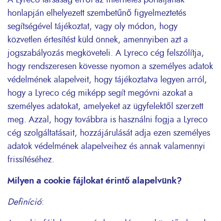
A Lyreco társaság erről az internetes portáljának
honlapján elhelyezett szembetűnő figyelmeztetés
segítségével tájékoztat, vagy oly módon, hogy
közvetlen értesítést küld önnek, amennyiben azt a
jogszabályozás megköveteli. A Lyreco cég felszólítja,
hogy rendszeresen kövesse nyomon a személyes adatok
védelmének alapelveit, hogy tájékoztatva legyen arról,
hogy a Lyreco cég miképp segít megóvni azokat a
személyes adatokat, amelyeket az ügyfelektől szerzett
meg. Azzal, hogy továbbra is használni fogja a Lyreco
cég szolgáltatásait, hozzájárulását adja ezen személyes
adatok védelmének alapelveihez és annak valamennyi
frissítéséhez.
Milyen a cookie fájlokat érintő alapelvünk?
Definíció
: