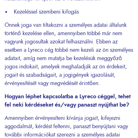
• Kezeléssel szembeni kifogás
Önnek joga van tiltakozni a személyes adatai általunk
történő kezelése ellen, amennyiben többé már nem
vagyunk jogosultak azokat felhasználni. Ebben az
esetben a Lyreco cég többé nem kezeli az ön személyes
adatait, amíg nem mutatja be kezelésük meggyőző
jogos indokait, amelyek meghaladják az ön érdekeit,
jogait és szabadságait, a jogigények igazolását,
érvényesítését vagy megvédését érintően.
Hogyan léphet kapcsolatba a Lyreco céggel, tehet
fel neki kérdéseket és/vagy panaszt nyújthat be?
Amennyiben érvényesíteni kívánja jogait, kifejezni
aggodalmát, kérdést feltenni, panaszt benyújtani vagy
további információkat szerezni a személyes adatai