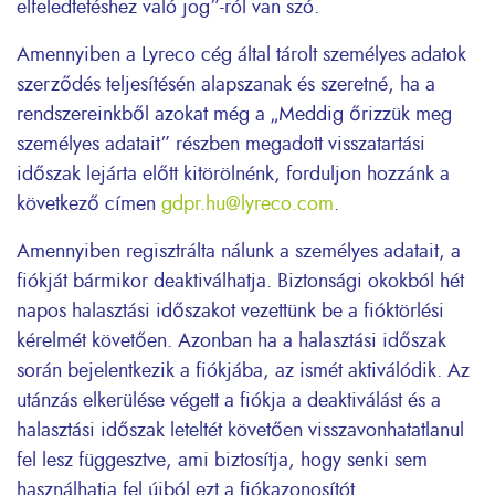
elfeledtetéshez való jog”-ról van szó.
Amennyiben a Lyreco cég által tárolt személyes adatok
szerződés teljesítésén alapszanak és szeretné, ha a
rendszereinkből azokat még a „Meddig őrizzük meg
személyes adatait” részben megadott visszatartási
időszak lejárta előtt kitörölnénk, forduljon hozzánk a
következő címen
gdpr.hu@lyreco.com
.
Amennyiben regisztrálta nálunk a személyes adatait, a
fiókját bármikor deaktiválhatja. Biztonsági okokból hét
napos halasztási időszakot vezettünk be a fióktörlési
kérelmét követően. Azonban ha a halasztási időszak
során bejelentkezik a fiókjába, az ismét aktiválódik. Az
utánzás elkerülése végett a fiókja a deaktiválást és a
halasztási időszak leteltét követően visszavonhatatlanul
fel lesz függesztve, ami biztosítja, hogy senki sem
használhatja fel újból ezt a fiókazonosítót.