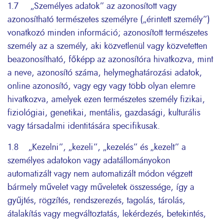
1.7 „Személyes adatok” az azonosított vagy
azonosítható természetes személyre („érintett személy”)
vonatkozó minden információ; azonosított természetes
személy az a személy, aki közvetlenül vagy közvetetten
beazonosítható, főképp az azonosítóra hivatkozva, mint
a neve, azonosító száma, helymeghatározási adatok,
online azonosító, vagy egy vagy több olyan elemre
hivatkozva, amelyek ezen természetes személy fizikai,
fiziológiai, genetikai, mentális, gazdasági, kulturális
vagy társadalmi identitására specifikusak.
1.8 „Kezelni”, „kezeli”, „kezelés” és „kezelt” a
személyes adatokon vagy adatállományokon
automatizált vagy nem automatizált módon végzett
bármely művelet vagy műveletek összessége, így a
gyűjtés, rögzítés, rendszerezés, tagolás, tárolás,
átalakítás vagy megváltoztatás, lekérdezés, betekintés,