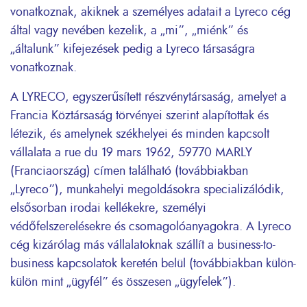
vonatkoznak, akiknek a személyes adatait a Lyreco cég
által vagy nevében kezelik, a „mi”, „miénk” és
„általunk” kifejezések pedig a Lyreco társaságra
vonatkoznak.
A LYRECO, egyszerűsített részvénytársaság, amelyet a
Francia Köztársaság törvényei szerint alapítottak és
létezik, és amelynek székhelyei és minden kapcsolt
vállalata a rue du 19 mars 1962, 59770 MARLY
(Franciaország) címen található (továbbiakban
„Lyreco”), munkahelyi megoldásokra specializálódik,
elsősorban irodai kellékekre, személyi
védőfelszerelésekre és csomagolóanyagokra. A Lyreco
cég kizárólag más vállalatoknak szállít a business-to-
business kapcsolatok keretén belül (továbbiakban külön-
külön mint „ügyfél” és összesen „ügyfelek”).