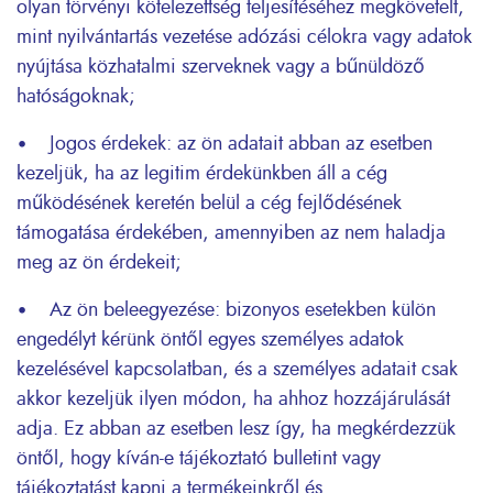
olyan törvényi kötelezettség teljesítéséhez megkövetelt,
mint nyilvántartás vezetése adózási célokra vagy adatok
nyújtása közhatalmi szerveknek vagy a bűnüldöző
hatóságoknak;
• Jogos érdekek: az ön adatait abban az esetben
kezeljük, ha az legitim érdekünkben áll a cég
működésének keretén belül a cég fejlődésének
támogatása érdekében, amennyiben az nem haladja
meg az ön érdekeit;
• Az ön beleegyezése: bizonyos esetekben külön
engedélyt kérünk öntől egyes személyes adatok
kezelésével kapcsolatban, és a személyes adatait csak
akkor kezeljük ilyen módon, ha ahhoz hozzájárulását
adja. Ez abban az esetben lesz így, ha megkérdezzük
öntől, hogy kíván-e tájékoztató bulletint vagy
tájékoztatást kapni a termékeinkről és