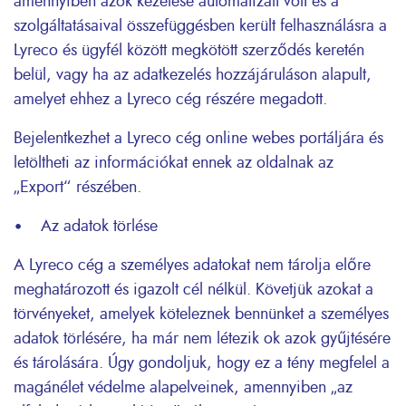
amennyiben azok kezelése automatizált volt és a
szolgáltatásaival összefüggésben került felhasználásra a
Lyreco és ügyfél között megkötött szerződés keretén
belül, vagy ha az adatkezelés hozzájáruláson alapult,
amelyet ehhez a Lyreco cég részére megadott.
Bejelentkezhet a Lyreco cég online webes portáljára és
letöltheti az információkat ennek az oldalnak az
„Export“ részében.
• Az adatok törlése
A Lyreco cég a személyes adatokat nem tárolja előre
meghatározott és igazolt cél nélkül. Követjük azokat a
törvényeket, amelyek köteleznek bennünket a személyes
adatok törlésére, ha már nem létezik ok azok gyűjtésére
és tárolására. Úgy gondoljuk, hogy ez a tény megfelel a
magánélet védelme alapelveinek, amennyiben „az