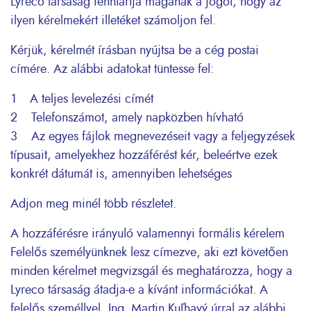
Lyreco társaság fenntartja magának a jogot, hogy az
ilyen kérelmekért illetéket számoljon fel.
Kérjük, kérelmét írásban nyújtsa be a cég postai
címére. Az alábbi adatokat tüntesse fel:
1 A teljes levelezési címét
2 Telefonszámot, amely napközben hívható
3 Az egyes fájlok megnevezéseit vagy a feljegyzések
típusait, amelyekhez hozzáférést kér, beleértve ezek
konkrét dátumát is, amennyiben lehetséges
Adjon meg minél több részletet.
A hozzáférésre irányuló valamennyi formális kérelem
Felelős személyünknek lesz címezve, aki ezt követően
minden kérelmet megvizsgál és meghatározza, hogy a
Lyreco társaság átadja-e a kívánt információkat. A
felelős személlyel, Ing. Martin Kuľhavý úrral az alábbi