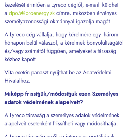
kezelését érintően a Lyreco cégtől, e-mailt küldhet
a
dpo5@proenergy.sk
címre, miközben érvényes
személyazonossági okmánnyal igazolja magát.
A Lyreco cég vállalja, hogy kérelmére egy- három
hónapon belül válaszol, a kérelmek bonyolultságától
és/vagy számától függően, amelyeket a társaság
kézhez kapott.
Vita esetén panaszt nyújthat be az Adatvédelmi
Hivatalhoz.
Miképp frissítjük/módosítjuk ezen Személyes
adatok védelmének alapelveit?
A Lyreco társaság a személyes adatok védelmének
alapelveit esetenként frissítheti vagy módosíthatja.