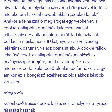
A cookie fájlok vagy más hasonló nyomkövető elemek
olyan fájlok, amelyeket a szerver a böngészővel történő
interakcióra használ (továbbiakban „cookie fájlok”).
Amikor a felhasználó meglátogat egy webhelyet, a
cookie-k állapotinformációk küldésére vannak
felhasználva. Az állapotinformációk tartalmazhatják
például a munkamenet ID-ket, nyelvet, érvényesség
lejártának dátumát, válasz domaint stb. A cookie fájlok
lehetővé teszik az állapotinformációk mentését az
érvényességük idejére, amikor a böngésző az
internetes portál különböző oldalaihoz fér hozzá, vagy
amikor ez a böngésző ezekhez az oldalakhoz később
visszatér.
Megőrzés
:
Különböző típusú cookie-k léteznek, amelyeket a Lyreco
társaság használ: