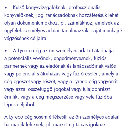
• Külső könyvvizsgálóknak, professzionális
könyvelőknek, jogi tanácsadóknak hozzáférésük lehet
olyan dokumentumokhoz, pl. számlákhoz, amelyek az
ügyfelek személyes adatait tartalmazzák, saját munkájuk
végzésének céljaira.
• A Lyreco cég az ön személyes adatait átadhatja
a potenciális vevőnek, engedményesnek, fúziós
partnernek vagy az eladónak és tanácsadóinak valós
vagy potenciális átruházás vagy fúzió esetén, amely a
cég egészét vagy részét, vagy a Lyreco cég vagyonát
vagy azzal összefüggő jogokat vagy tulajdonrészt
érintik, vagy a cég megszerzése vagy vele fúzióba
lépés céljából.
A Lyreco cég sosem értékesíti az ön személyes adatait
harmadik feleknek, pl. marketing társaságoknak.