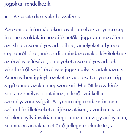
jogokkal rendelkezik:
• Az adatokhoz való hozzáférés
Azokon az információkon kívül, amelyek a Lyreco cég
internetes oldalain hozzáférhetők, joga van hozzáférni
azokhoz a személyes adataihoz, amelyeket a Lyreco
cég önről tárol, mégpedig mindazoknak a kivételeknek
az érvényesítésével, amelyeket a személyes adatok
védelméről szóló érvényes jogszabályok tartalmaznak.
Amennyiben igényli ezeket az adatokat a Lyreco cég
segít önnek azokat megszerezni. Mielőtt hozzáférést
kap a személyes adataihoz, ellenőrizni kell a
személyazonosságát. A Lyreco cég rendszerint nem
számol fel illetékeket a tájékoztatásért, azonban ha a
kérelem nyilvánvalóan megalapozatlan vagy aránytalan,
különösen annak ismétlődő jellegére tekintettel, a