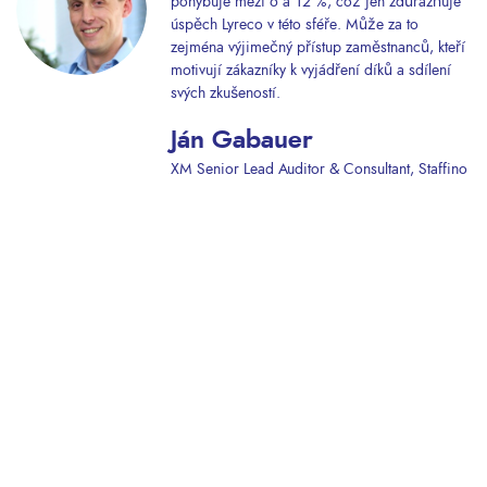
pohybuje mezi 6 a 12 %, což jen zdůrazňuje
úspěch Lyreco v této sféře. Může za to
zejména výjimečný přístup zaměstnanců, kteří
motivují zákazníky k vyjádření díků a sdílení
svých zkušeností.
Ján Gabauer
XM Senior Lead Auditor & Consultant, Staffino